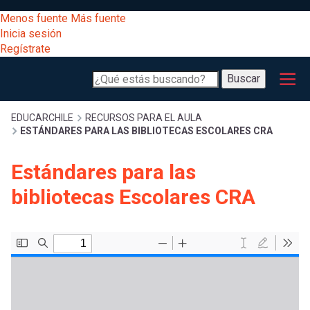
Pasar
[Educarchile
Menos fuente
Más fuente
al
Buscar
Inicia sesión
contenido
Regístrate
principal
Menú
Desarrollo
-
Buscar
profesional
principal
Escritorio]
Expand
Gestión
Sobrescribir
EDUCARCHILE
RECURSOS PARA EL AULA
ESTÁNDARES PARA LAS BIBLIOTECAS ESCOLARES CRA
curricular
Menú
enlaces
Expand
Estándares para las
Comunidad
entrar
bibliotecas Escolares CRA
registrarte.
Expand
de
Inicia sesión.
Exploración
a
Expand
ayuda
[Educarchile
Inicia
mi
sesión
a
Regístrate