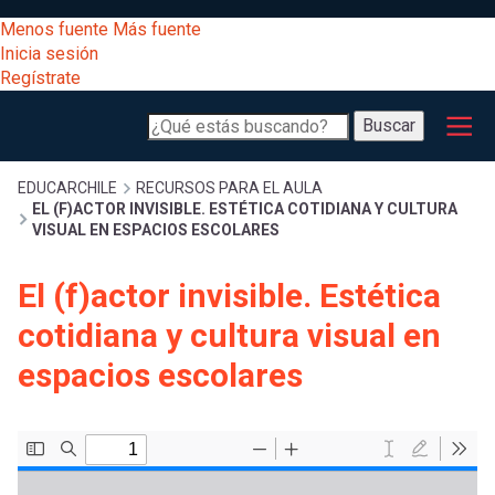
Pasar
[Educarchile
Menos fuente
Más fuente
al
Buscar
Inicia sesión
contenido
Regístrate
principal
Menú
Desarrollo
-
Buscar
profesional
principal
Escritorio]
Expand
Gestión
Sobrescribir
EDUCARCHILE
RECURSOS PARA EL AULA
EL (F)ACTOR INVISIBLE. ESTÉTICA COTIDIANA Y CULTURA
curricular
Menú
VISUAL EN ESPACIOS ESCOLARES
enlaces
Expand
Comunidad
El (f)actor invisible. Estética
entrar
registrarte.
Expand
de
cotidiana y cultura visual en
Inicia sesión.
Exploración
a
espacios escolares
Expand
ayuda
[Educarchile
Inicia
mi
sesión
a
Regístrate