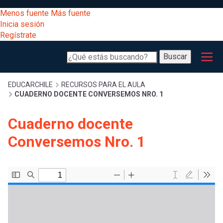
Pasar
[Educarchile
Menos fuente
Más fuente
al
Buscar
Inicia sesión
contenido
Regístrate
principal
Menú
Desarrollo
-
Buscar
profesional
principal
Escritorio]
Expand
Gestión
Sobrescribir
EDUCARCHILE
RECURSOS PARA EL AULA
CUADERNO DOCENTE CONVERSEMOS NRO. 1
curricular
Menú
enlaces
Expand
Cuaderno docente
Comunidad
entrar
Conversemos Nro. 1
registrarte.
Expand
de
Inicia sesión.
Exploración
a
Expand
ayuda
[Educarchile
Inicia
mi
sesión
a
Regístrate