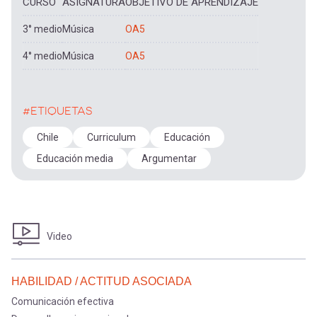
CURSO
ASIGNATURA
OBJETIVO DE APRENDIZAJE
3° medio
Música
OA5
4° medio
Música
OA5
#ETIQUETAS
Chile
Curriculum
Educación
Educación media
Argumentar
Video
HABILIDAD / ACTITUD ASOCIADA
Comunicación efectiva