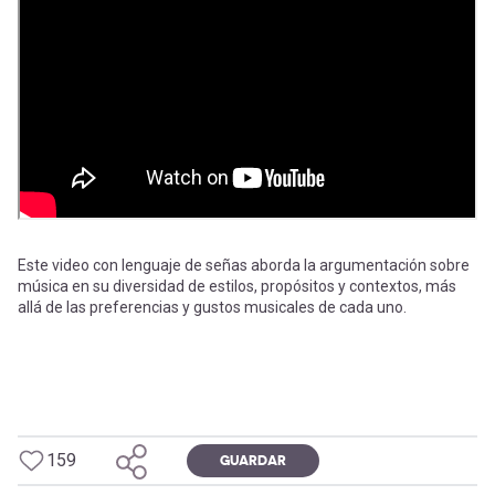
-
cuenta
la
Mobile]
navegación
Menú
entrar
a
Este video con lenguaje de señas aborda la argumentación sobre
música en su diversidad de estilos, propósitos y contextos, más
allá de las preferencias y gustos musicales de cada uno.
mi
cuenta
159
GUARDAR