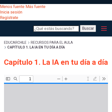
Pasar
[Educarchile
Menos fuente
Más fuente
al
Buscar
Inicia sesión
contenido
Regístrate
principal
Menú
Desarrollo
-
Buscar
profesional
principal
Escritorio]
Expand
Gestión
Sobrescribir
EDUCARCHILE
RECURSOS PARA EL AULA
CAPÍTULO 1. LA IA EN TU DÍA A DÍA
curricular
Menú
enlaces
Expand
Capítulo 1. La IA en tu día a día
Comunidad
entrar
registrarte.
Expand
de
Inicia sesión.
Exploración
a
Expand
ayuda
[Educarchile
Inicia
mi
sesión
a
Regístrate