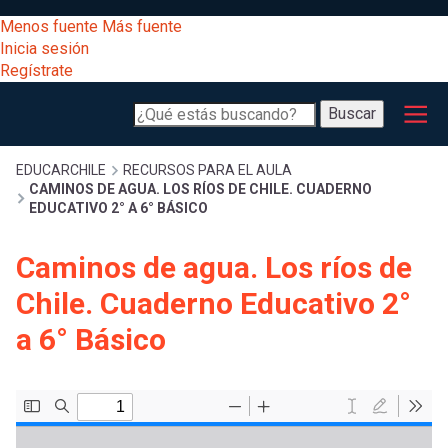
Pasar
[Educarchile
Menos fuente
Más fuente
al
Buscar
Inicia sesión
contenido
Regístrate
principal
Menú
Desarrollo
-
Buscar
profesional
principal
Escritorio]
Expand
Gestión
Sobrescribir
EDUCARCHILE
RECURSOS PARA EL AULA
CAMINOS DE AGUA. LOS RÍOS DE CHILE. CUADERNO
curricular
Menú
EDUCATIVO 2° A 6° BÁSICO
enlaces
Expand
Comunidad
Caminos de agua. Los ríos de
entrar
registrarte.
Expand
de
Chile. Cuaderno Educativo 2°
Inicia sesión.
Exploración
a
a 6° Básico
Expand
ayuda
[Educarchile
Inicia
mi
sesión
a
Regístrate