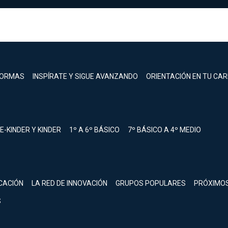
FORMAS
INSPÍRATE Y SIGUE AVANZANDO
ORIENTACIÓN EN TU CA
E-KINDER Y KINDER
1º A 6º BÁSICO
7º BÁSICO A 4º MEDIO
registrarte.
CACIÓN
LA RED DE INNOVACIÓN
GRUPOS POPULARES
PRÓXIMO
Inicia sesión.
S