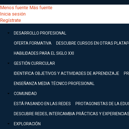
Pasar
[Educarchile
Menos fuente
Más fuente
al
Buscar
Inicia sesión
contenido
Menú
Regístrate
DESARROLLO
principal
-
PROFESIONAL
Menú
DESARROLLO PROFESIONAL
Expand
principal
Escritorio]
GESTIÓN
OFERTA FORMATIVA
DESCUBRE CURSOS EN OTRAS PLATA
CURRICULAR
principal
HABILIDADES PARA EL SIGLO XXI
Expand
Menú
GESTIÓN CURRICULAR
COMUNIDAD
Expand
IDENTIFICA OBJETIVOS Y ACTIVIDADES DE APRENDIZAJE
PR
entrar
EXPLORACIÓN
ENSEÑANZA MEDIA TÉCNICO PROFESIONAL
Expand
a
COMUNIDAD
[Educarchile
Inicia
sesión
ESTÁ PASANDO EN LAS REDES
PROTAGONISTAS DE LA EDU
Regístrate
mi
-
DESCUBRE REDES, INTERCAMBIA PRÁCTICAS Y EXPERIENCIA
EXPLORACIÓN