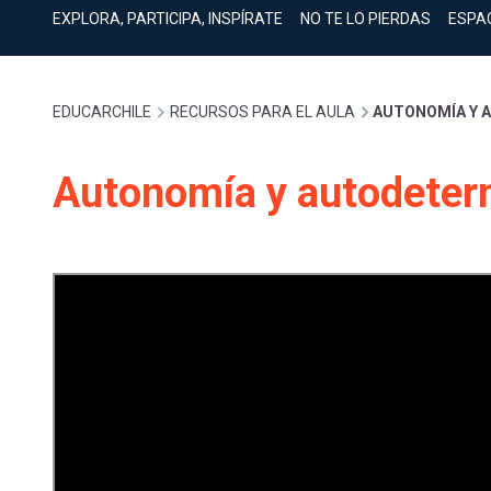
cuenta
Mobile]
EXPLORA, PARTICIPA, INSPÍRATE
NO TE LO PIERDAS
ESPA
Menú
Sobrescribir
EDUCARCHILE
RECURSOS PARA EL AULA
AUTONOMÍA Y 
entrar
enlaces
Autonomía y autodeter
a
de
mi
ayuda
cuenta
a
la