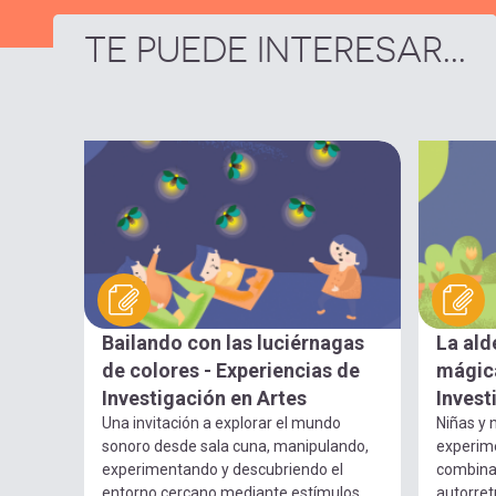
TE PUEDE INTERESAR...
Bailando con las luciérnagas
La ald
de colores - Experiencias de
mágica
Investigación en Artes
Invest
Una invitación a explorar el mundo
Niñas y n
sonoro desde sala cuna, manipulando,
experim
experimentando y descubriendo el
combina
entorno cercano mediante estímulos
autorret