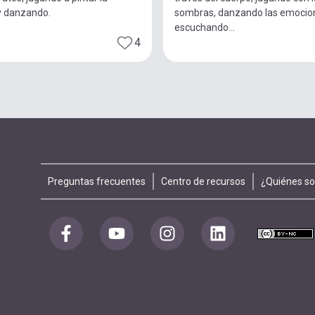
y danzando.
sombras, danzando las emocio
escuchando...
4
Footer
Preguntas frecuentes
Centro de recursos
¿Quiénes s
menu
Redes
sociales