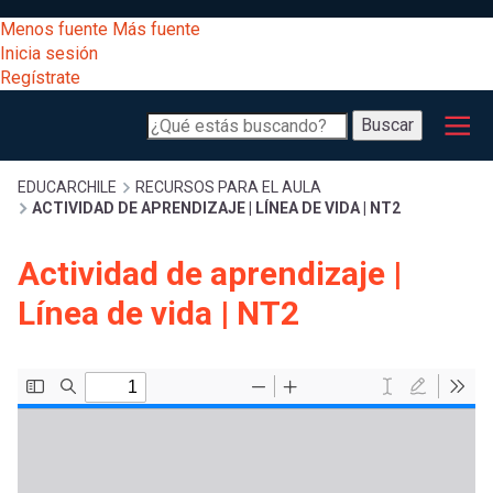
Pasar
[Educarchile
Menos fuente
Más fuente
al
Buscar
Inicia sesión
contenido
Regístrate
principal
Menú
Desarrollo
-
Buscar
profesional
principal
Escritorio]
Expand
Gestión
Sobrescribir
EDUCARCHILE
RECURSOS PARA EL AULA
ACTIVIDAD DE APRENDIZAJE | LÍNEA DE VIDA | NT2
curricular
Menú
enlaces
Expand
Actividad de aprendizaje |
Comunidad
entrar
Línea de vida | NT2
registrarte.
Expand
de
Inicia sesión.
Exploración
a
Expand
ayuda
[Educarchile
Inicia
mi
sesión
a
Regístrate