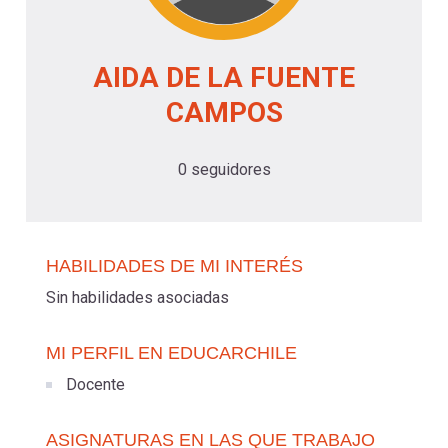
-
cuenta
la
Mobile]
AIDA DE LA FUENTE
navegación
CAMPOS
Menú
0 seguidores
entrar
a
HABILIDADES DE MI INTERÉS
mi
Sin habilidades asociadas
MI PERFIL EN EDUCARCHILE
cuenta
Docente
ASIGNATURAS EN LAS QUE TRABAJO