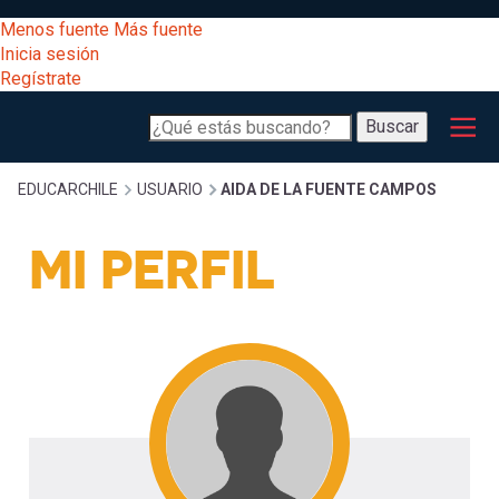
Pasar
[Educarchile
Menos fuente
Más fuente
al
Buscar
Inicia sesión
contenido
Regístrate
principal
Menú
Desarrollo
-
Buscar
profesional
principal
Escritorio]
Expand
Gestión
Sobrescribir
EDUCARCHILE
USUARIO
AIDA DE LA FUENTE CAMPOS
curricular
Menú
MI PERFIL
enlaces
Expand
Comunidad
entrar
registrarte.
Expand
de
Inicia sesión.
Exploración
a
Expand
ayuda
[Educarchile
Inicia
mi
sesión
a
Regístrate