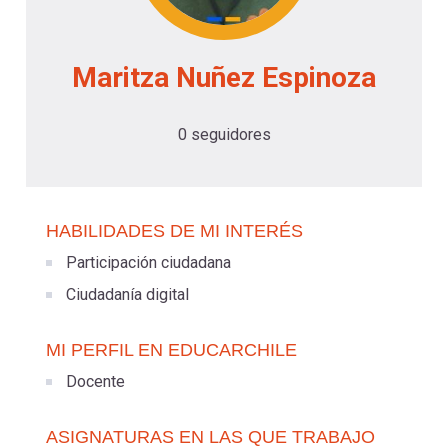
-
cuenta
la
Mobile]
Maritza Nuñez Espinoza
navegación
Menú
0 seguidores
entrar
HABILIDADES DE MI INTERÉS
a
Participación ciudadana
Ciudadanía digital
mi
MI PERFIL EN EDUCARCHILE
cuenta
Docente
ASIGNATURAS EN LAS QUE TRABAJO