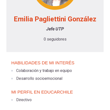
-
cuenta
la
Mobile]
Emilia Pagliettini González
navegación
Menú
Jefe UTP
0 seguidores
entrar
a
HABILIDADES DE MI INTERÉS
Colaboración y trabajo en equipo
mi
Desarrollo socioemocional
cuenta
MI PERFIL EN EDUCARCHILE
Directivo