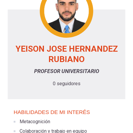
-
cuenta
la
Mobile]
navegación
Menú
YEISON JOSE HERNANDEZ
entrar
RUBIANO
a
PROFESOR UNIVERSITARIO
0 seguidores
mi
cuenta
HABILIDADES DE MI INTERÉS
Metacognición
Colaboración y trabajo en equipo