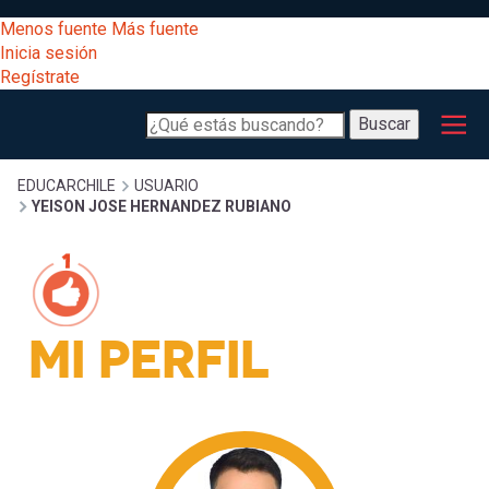
Pasar
[Educarchile
Menos fuente
Más fuente
al
Buscar
Inicia sesión
contenido
Regístrate
principal
Menú
Desarrollo
-
Buscar
profesional
principal
Escritorio]
Expand
Gestión
Sobrescribir
EDUCARCHILE
USUARIO
YEISON JOSE HERNANDEZ RUBIANO
curricular
Menú
enlaces
Expand
Comunidad
entrar
registrarte.
Expand
de
Inicia sesión.
MI PERFIL
Exploración
a
Expand
ayuda
[Educarchile
Inicia
mi
sesión
a
Regístrate