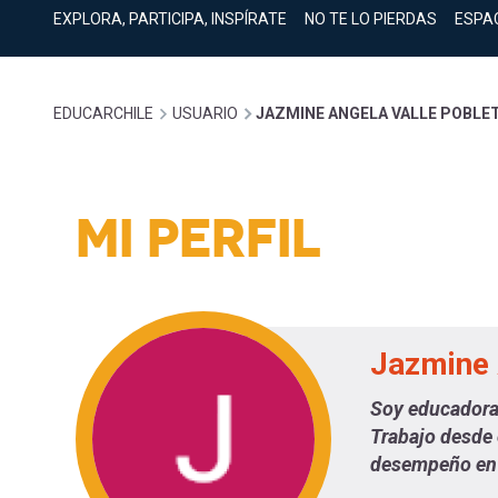
cuenta
Mobile]
EXPLORA, PARTICIPA, INSPÍRATE
NO TE LO PIERDAS
ESPA
Menú
Sobrescribir
EDUCARCHILE
USUARIO
JAZMINE ANGELA VALLE POBLE
entrar
enlaces
a
MI PERFIL
de
mi
ayuda
cuenta
Jazmine 
a
Soy educadora 
Trabajo desde
la
desempeño en 