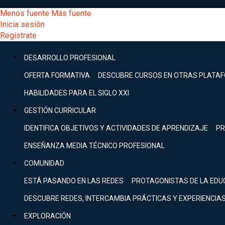
Pasar
[Educarchile
Menos fuente
Más fuente
al
Buscar
Inicia sesión
contenido
Menú
Regístrate
DESARROLLO
principal
-
PROFESIONAL
Menú
DESARROLLO PROFESIONAL
Expand
principal
Escritorio]
GESTIÓN
OFERTA FORMATIVA
DESCUBRE CURSOS EN OTRAS PLATA
CURRICULAR
principal
HABILIDADES PARA EL SIGLO XXI
Expand
Menú
GESTIÓN CURRICULAR
COMUNIDAD
Expand
IDENTIFICA OBJETIVOS Y ACTIVIDADES DE APRENDIZAJE
PR
entrar
EXPLORACIÓN
ENSEÑANZA MEDIA TÉCNICO PROFESIONAL
Expand
a
COMUNIDAD
[Educarchile
Inicia
sesión
ESTÁ PASANDO EN LAS REDES
PROTAGONISTAS DE LA EDU
Regístrate
mi
-
DESCUBRE REDES, INTERCAMBIA PRÁCTICAS Y EXPERIENCIA
EXPLORACIÓN