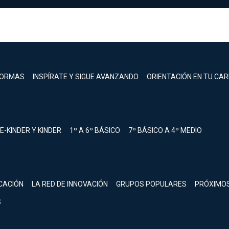
FORMAS
INSPÍRATE Y SIGUE AVANZANDO
ORIENTACIÓN EN TU CA
E-KINDER Y KINDER
1º A 6º BÁSICO
7º BÁSICO A 4º MEDIO
registrarte.
CACIÓN
LA RED DE INNOVACIÓN
GRUPOS POPULARES
PRÓXIMO
Inicia sesión.
S