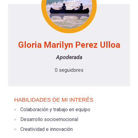
-
cuenta
la
Mobile]
navegación
Menú
Gloria Marilyn Perez Ulloa
entrar
Apoderada
0 seguidores
a
mi
HABILIDADES DE MI INTERÉS
cuenta
Colaboración y trabajo en equipo
Desarrollo socioemocional
Creatividad e innovación