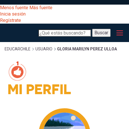
Pasar
[Educarchile
Menos fuente
Más fuente
al
Buscar
Inicia sesión
contenido
Regístrate
principal
Menú
Desarrollo
-
Buscar
profesional
principal
Escritorio]
Expand
Gestión
Sobrescribir
EDUCARCHILE
USUARIO
GLORIA MARILYN PEREZ ULLOA
curricular
Menú
enlaces
Expand
Comunidad
entrar
registrarte.
Expand
MI PERFIL
de
Inicia sesión.
Exploración
a
Expand
ayuda
[Educarchile
Inicia
mi
sesión
a
Regístrate