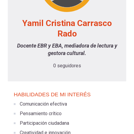
-
cuenta
la
Mobile]
Yamil Cristina Carrasco
navegación
Rado
Menú
Docente EBR y EBA, mediadora de lectura y
entrar
gestora cultural.
0 seguidores
a
mi
HABILIDADES DE MI INTERÉS
Comunicación efectiva
cuenta
Pensamiento crítico
Participación ciudadana
Creatividad e innovación