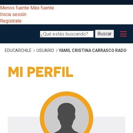
Pasar
[Educarchile
Menos fuente
Más fuente
al
Buscar
Inicia sesión
contenido
Regístrate
principal
Menú
Desarrollo
-
Buscar
profesional
principal
Escritorio]
Expand
Gestión
Sobrescribir
EDUCARCHILE
USUARIO
YAMIL CRISTINA CARRASCO RADO
curricular
Menú
MI PERFIL
enlaces
Expand
Comunidad
entrar
registrarte.
Expand
de
Inicia sesión.
Exploración
a
Expand
ayuda
[Educarchile
Inicia
mi
sesión
a
Regístrate