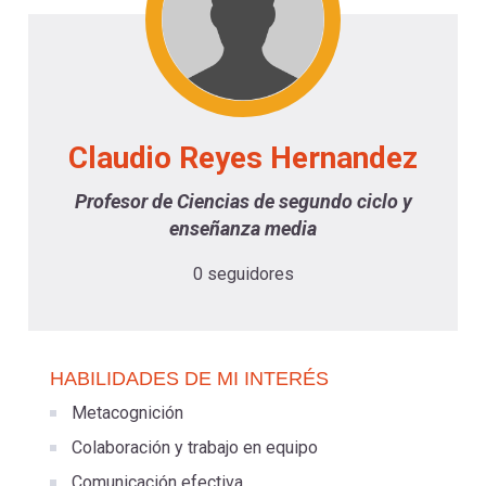
-
cuenta
la
Mobile]
navegación
Menú
Claudio Reyes Hernandez
entrar
Profesor de Ciencias de segundo ciclo y
enseñanza media
a
0 seguidores
mi
HABILIDADES DE MI INTERÉS
cuenta
Metacognición
Colaboración y trabajo en equipo
Comunicación efectiva