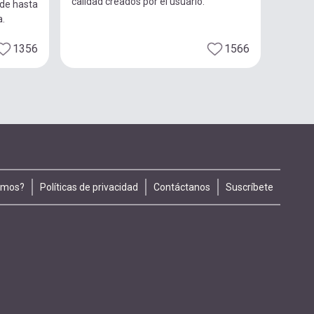
calidad creados por el usuario.
 de hasta
a.
1356
1566
omos?
Políticas de privacidad
Contáctanos
Suscríbete