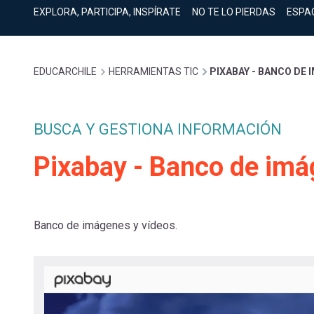
cuenta
Mobile]
EXPLORA, PARTICIPA, INSPÍRATE
NO TE LO PIERDAS
ESPA
Menú
Sobrescribir
EDUCARCHILE
HERRAMIENTAS TIC
PIXABAY - BANCO DE 
entrar
enlaces
a
BUSCA Y GESTIONA INFORMACIÓN
de
Pixabay - Banco de imá
mi
ayuda
cuenta
Banco de imágenes y vídeos.
a
la