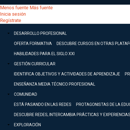
Pasar
[Educarchile
Menos fuente
Más fuente
al
Buscar
Inicia sesión
contenido
Menú
Regístrate
DESARROLLO
principal
-
PROFESIONAL
Menú
DESARROLLO PROFESIONAL
Expand
principal
Escritorio]
GESTIÓN
OFERTA FORMATIVA
DESCUBRE CURSOS EN OTRAS PLATA
CURRICULAR
principal
HABILIDADES PARA EL SIGLO XXI
Expand
Menú
GESTIÓN CURRICULAR
COMUNIDAD
Expand
IDENTIFICA OBJETIVOS Y ACTIVIDADES DE APRENDIZAJE
PR
entrar
EXPLORACIÓN
ENSEÑANZA MEDIA TÉCNICO PROFESIONAL
Expand
a
COMUNIDAD
[Educarchile
Inicia
sesión
ESTÁ PASANDO EN LAS REDES
PROTAGONISTAS DE LA EDU
Regístrate
mi
-
DESCUBRE REDES, INTERCAMBIA PRÁCTICAS Y EXPERIENCIA
EXPLORACIÓN