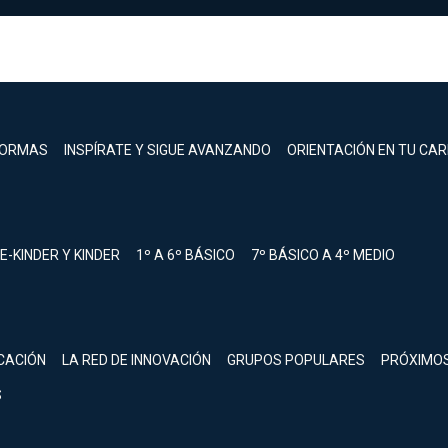
FORMAS
INSPÍRATE Y SIGUE AVANZANDO
ORIENTACIÓN EN TU CA
E-KINDER Y KINDER
1º A 6º BÁSICO
7º BÁSICO A 4º MEDIO
registrarte.
CACIÓN
LA RED DE INNOVACIÓN
GRUPOS POPULARES
PRÓXIMO
Inicia sesión.
S