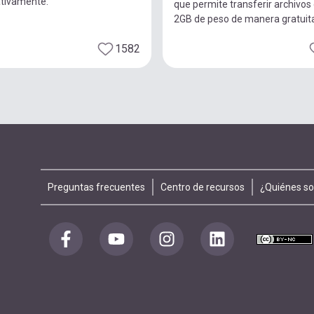
ativamente.
que permite transferir archivos
2GB de peso de manera gratuit
1582
Footer
Preguntas frecuentes
Centro de recursos
¿Quiénes s
menu
Redes
sociales