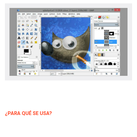
-
cuenta
la
Mobile]
navegación
Menú
entrar
a
mi
cuenta
¿PARA QUÉ SE USA?