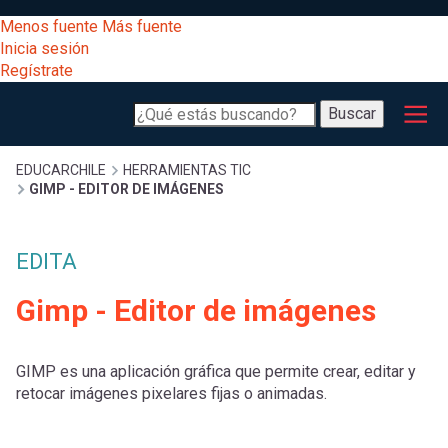
Pasar
[Educarchile
Menos fuente
Más fuente
al
Buscar
Inicia sesión
contenido
Regístrate
principal
Menú
Desarrollo
-
Buscar
profesional
principal
Escritorio]
Expand
Gestión
Sobrescribir
EDUCARCHILE
HERRAMIENTAS TIC
GIMP - EDITOR DE IMÁGENES
curricular
Menú
enlaces
Expand
Comunidad
EDITA
entrar
registrarte.
Expand
de
Gimp - Editor de imágenes
Inicia sesión.
Exploración
a
Expand
ayuda
GIMP es una aplicación gráfica que permite crear, editar y
[Educarchile
Inicia
mi
retocar imágenes pixelares fijas o animadas.
sesión
a
Regístrate