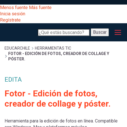
Pasar
[Educarchile
Menos fuente
Más fuente
al
Buscar
Inicia sesión
contenido
Regístrate
principal
Menú
Desarrollo
-
Buscar
profesional
principal
Escritorio]
Expand
Gestión
Sobrescribir
EDUCARCHILE
HERRAMIENTAS TIC
FOTOR - EDICIÓN DE FOTOS, CREADOR DE COLLAGE Y
curricular
Menú
PÓSTER.
enlaces
Expand
Comunidad
entrar
EDITA
registrarte.
Expand
de
Inicia sesión.
Exploración
Fotor - Edición de fotos,
a
Expand
ayuda
creador de collage y póster.
[Educarchile
Inicia
mi
sesión
a
Herramienta para la edición de fotos en línea. Compatible
Regístrate