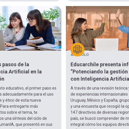
ARTÍCULO
 pasos de la
Educarchile presenta in
cia Artificial en la
“Potenciando la gestión
ón
con Inteligencia Artificia
xto educativo, el primer paso es
A través de una revisión teórica 
s adecuadamente para el uso
de experiencias internacionales
 y ético de esta nueva
Uruguay, México y España, grup
. Para entregarte más
y una encuesta que recogió la o
os sobre el tema, te
147 directivos de diversas regio
 una síntesis del ciclo de
país, se buscó comprender de 
umanIA, que presentó en sus
integral cómo los equipos direct