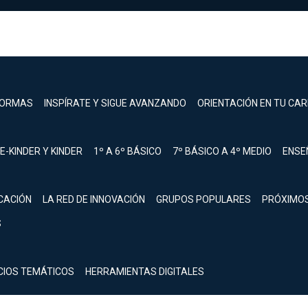
FORMAS
INSPÍRATE Y SIGUE AVANZANDO
ORIENTACIÓN EN TU CA
E-KINDER Y KINDER
1º A 6º BÁSICO
7º BÁSICO A 4º MEDIO
ENSE
CACIÓN
LA RED DE INNOVACIÓN
GRUPOS POPULARES
PRÓXIMO
S
registrarte.
Inicia sesión.
CIOS TEMÁTICOS
HERRAMIENTAS DIGITALES