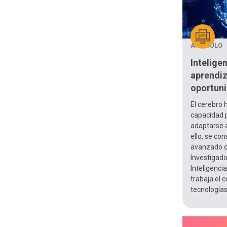
ARTÍCULO
Inteligen
aprendiz
oportun
El cerebro
capacidad 
adaptarse a
ello, se co
avanzado de
Investigado
Inteligencia
trabaja el 
tecnologías.