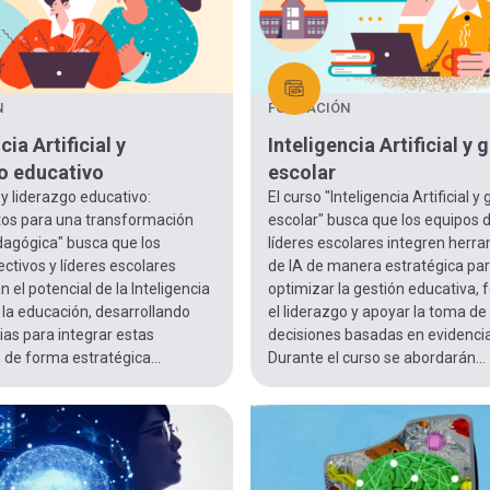
N
FORMACIÓN
cia Artificial y
Inteligencia Artificial y 
o educativo
escolar
 y liderazgo educativo:
El curso "Inteligencia Artificial y
s para una transformación
escolar" busca que los equipos d
edagógica" busca que los
líderes escolares integren herr
ectivos y líderes escolares
de IA de manera estratégica pa
el potencial de la Inteligencia
optimizar la gestión educativa, 
n la educación, desarrollando
el liderazgo y apoyar la toma de
as para integrar estas
decisiones basadas en evidencia
 de forma estratégica...
Durante el curso se abordarán...