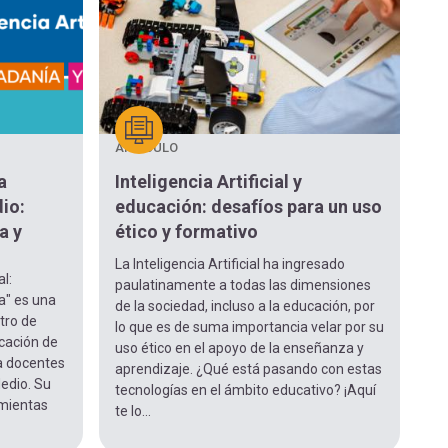
ARTÍCULO
a
Inteligencia Artificial y
dio:
educación: desafíos para un uso
a y
ético y formativo
La Inteligencia Artificial ha ingresado
al:
paulatinamente a todas las dimensiones
a" es una
de la sociedad, incluso a la educación, por
ntro de
lo que es de suma importancia velar por su
ucación de
uso ético en el apoyo de la enseñanza y
 a docentes
aprendizaje. ¿Qué está pasando con estas
Medio. Su
tecnologías en el ámbito educativo? ¡Aquí
amientas
te lo...