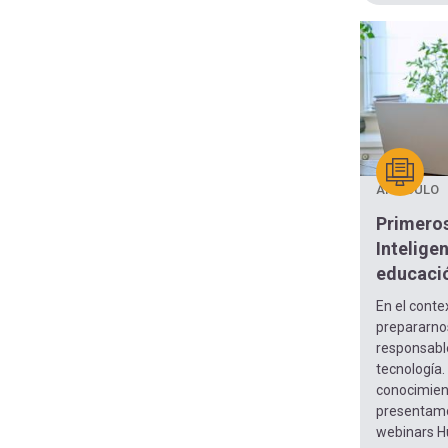
ARTÍCULO
Primeros
Inteligen
educaci
En el conte
prepararno
responsable
tecnología
conocimient
presentamos
webinars H