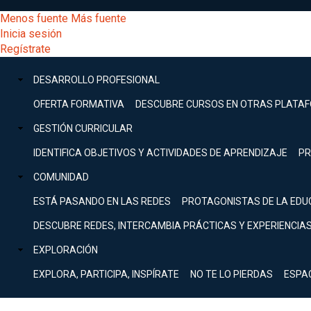
Pasar
[Educarchile
Menos fuente
Más fuente
al
Buscar
Inicia sesión
contenido
Menú
Regístrate
DESARROLLO
principal
-
PROFESIONAL
Menú
DESARROLLO PROFESIONAL
Expand
principal
Escritorio]
GESTIÓN
OFERTA FORMATIVA
DESCUBRE CURSOS EN OTRAS PLATA
CURRICULAR
principal
GESTIÓN CURRICULAR
Expand
Menú
IDENTIFICA OBJETIVOS Y ACTIVIDADES DE APRENDIZAJE
PR
COMUNIDAD
Expand
COMUNIDAD
entrar
EXPLORACIÓN
ESTÁ PASANDO EN LAS REDES
PROTAGONISTAS DE LA EDU
Expand
a
DESCUBRE REDES, INTERCAMBIA PRÁCTICAS Y EXPERIENCIA
[Educarchile
Inicia
sesión
EXPLORACIÓN
Regístrate
mi
-
EXPLORA, PARTICIPA, INSPÍRATE
NO TE LO PIERDAS
ESPA