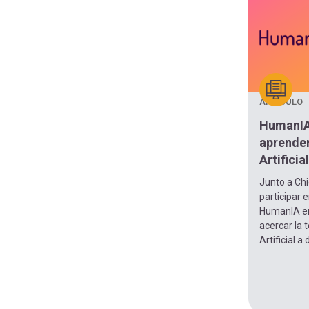
ARTÍCULO
HumanIA
aprender
Artificial
Junto a Chi
participar e
HumanIA en 
acercar la 
Artificial 