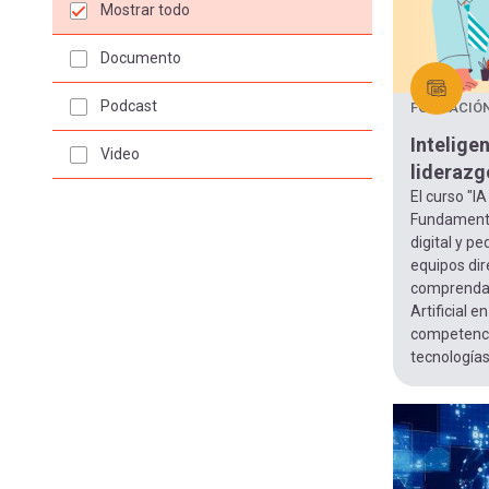
Mostrar todo
Documento
Podcast
FORMACIÓ
Inteligen
Video
liderazg
El curso "IA
Fundamento
digital y p
equipos dir
comprendan 
Artificial e
competenci
tecnologías