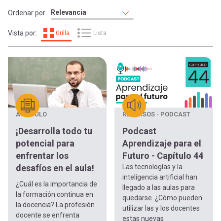
-
cuenta
la
Ordenar por
Mobile]
Vista por:
Grilla
Lista
navegación
Menú
entrar
ARTÍCULO
RECURSOS - PODCAST
a
¡Desarrolla todo tu
Podcast
potencial para
Aprendizaje para el
mi
enfrentar los
Futuro - Capítulo 44
desafíos en el aula!
Las tecnologías y la
cuenta
inteligencia artificial han
¿Cuál es la importancia de
llegado a las aulas para
la formación continua en
quedarse. ¿Cómo pueden
la docencia? La profesión
utilizar las y los docentes
docente se enfrenta
estas nuevas