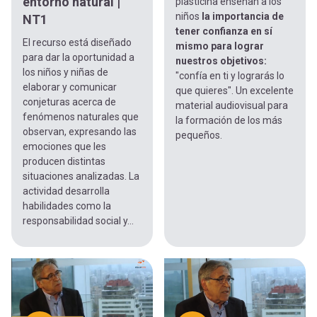
entorno natural |
plasticina enseñan a los
niños
la importancia de
NT1
tener confianza en sí
El recurso está diseñado
mismo para lograr
para dar la oportunidad a
nuestros objetivos:
los niños y niñas de
"confía en ti y lograrás lo
elaborar y comunicar
que quieres". Un excelente
conjeturas acerca de
material audiovisual para
fenómenos naturales que
la formación de los más
observan, expresando las
pequeños.
emociones que les
producen distintas
situaciones analizadas. La
actividad desarrolla
habilidades como la
responsabilidad social y...