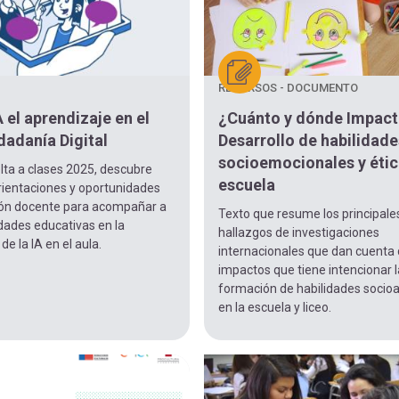
RECURSOS - DOCUMENTO
 el aprendizaje en el
¿Cuánto y dónde Impact
udadanía Digital
Desarrollo de habilidade
socioemocionales y étic
lta a clases 2025, descubre
escuela
rientaciones y oportunidades
ón docente para acompañar a
Texto que resume los principale
dades educativas en la
hallazgos de investigaciones
de la IA en el aula.
internacionales que dan cuenta 
impactos que tiene intencionar l
formación de habilidades socio
en la escuela y liceo.