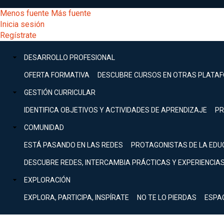
Pasar
[Educarchile
Menos fuente
Más fuente
al
Buscar
Inicia sesión
contenido
Menú
Regístrate
DESARROLLO
principal
-
PROFESIONAL
Menú
DESARROLLO PROFESIONAL
Expand
principal
Escritorio]
GESTIÓN
OFERTA FORMATIVA
DESCUBRE CURSOS EN OTRAS PLATA
CURRICULAR
principal
GESTIÓN CURRICULAR
Expand
Menú
IDENTIFICA OBJETIVOS Y ACTIVIDADES DE APRENDIZAJE
PR
COMUNIDAD
Expand
COMUNIDAD
entrar
EXPLORACIÓN
ESTÁ PASANDO EN LAS REDES
PROTAGONISTAS DE LA EDU
Expand
a
DESCUBRE REDES, INTERCAMBIA PRÁCTICAS Y EXPERIENCIA
[Educarchile
Inicia
sesión
EXPLORACIÓN
Regístrate
mi
-
EXPLORA, PARTICIPA, INSPÍRATE
NO TE LO PIERDAS
ESPA