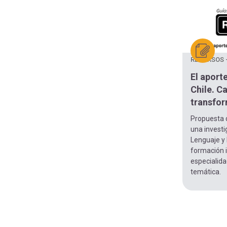
RECURSOS 
El aporte
Chile. C
transfor
Propuesta d
una investi
Lenguaje y 
formación i
especialida
temática.