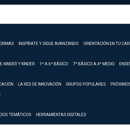
FORMAS
INSPÍRATE Y SIGUE AVANZANDO
ORIENTACIÓN EN TU CA
E-KINDER Y KINDER
1º A 6º BÁSICO
7º BÁSICO A 4º MEDIO
ENSE
CACIÓN
LA RED DE INNOVACIÓN
GRUPOS POPULARES
PRÓXIMO
S
registrarte.
Inicia sesión.
CIOS TEMÁTICOS
HERRAMIENTAS DIGITALES