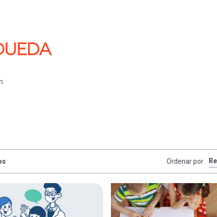
QUEDA
os
Ordenar por