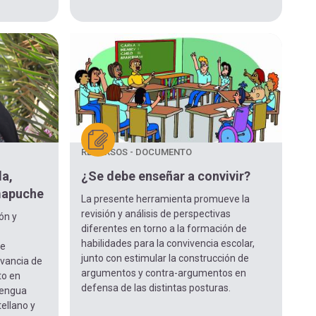
RECURSOS - DOCUMENTO
la,
¿Se debe enseñar a convivir?
mapuche
La presente herramienta promueve la
revisión y análisis de perspectivas
ón y
diferentes en torno a la formación de
habilidades para la convivencia escolar,
de
junto con estimular la construcción de
evancia de
argumentos y contra-argumentos en
to en
defensa de las distintas posturas.
lengua
ellano y