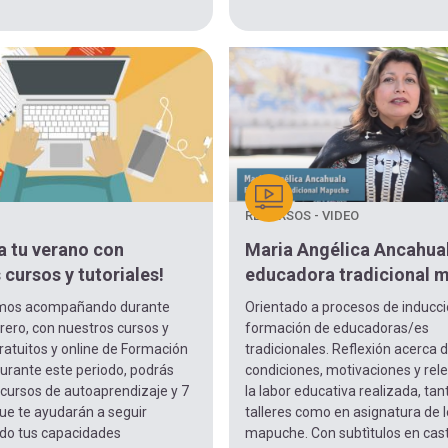
RECURSOS - VIDEO
a tu verano con
Maria Angélica Ancahua
 cursos y tutoriales!
educadora tradicional 
emos acompañando durante
Orientado a procesos de inducci
rero, con nuestros cursos y
formación de educadoras/es
gratuitos y online de Formación
tradicionales. Reflexión acerca 
urante este periodo, podrás
condiciones, motivaciones y rel
 cursos de autoaprendizaje y 7
la labor educativa realizada, tan
que te ayudarán a seguir
talleres como en asignatura de 
ndo tus capacidades
mapuche. Con subtìtulos en cast