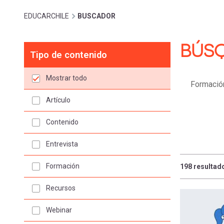
cuenta
Mobile]
Sobrescribir
EDUCARCHILE
BUSCADOR
Menú
BÚS
enlaces
Tipo de contenido
entrar
de
Mostrar todo
a
Artículo
ayuda
mi
Contenido
a
Entrevista
cuenta
la
Formación
198 resultad
Recursos
navegación
Webinar