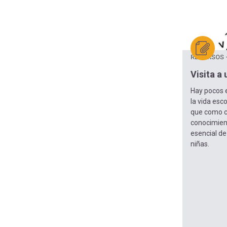
RECURSOS 
Visita a 
Hay pocos 
la vida esco
que como c
conocimient
esencial de
niñas.