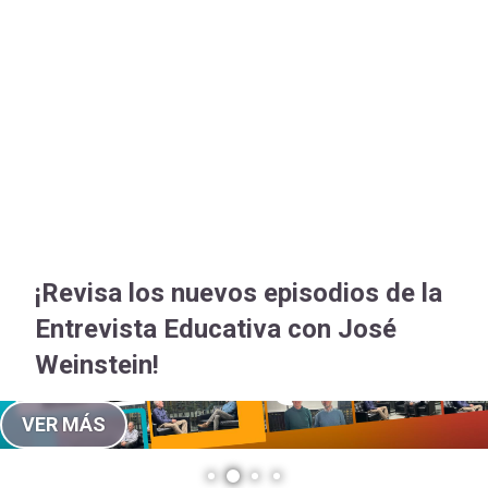
-
cuenta
Mobile]
Menú
entrar
a
¡Revisa los nuevos episodios de la
mi
Entrevista Educativa con José
Weinstein!
cuenta
VER MÁS