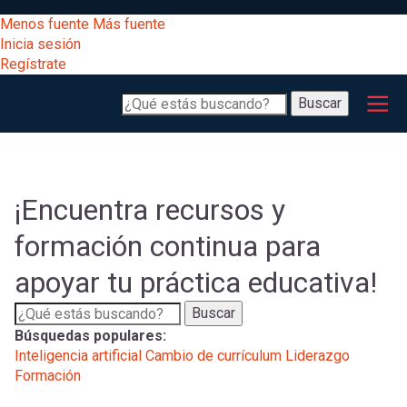
Pasar
[Educarchile
Menos fuente
Más fuente
al
Buscar
Inicia sesión
contenido
Regístrate
principal
Menú
Desarrollo
-
Buscar
profesional
principal
Escritorio]
Expand
Gestión
curricular
Menú
¡Encuentra recursos y
Expand
Comunidad
formación continua para
entrar
registrarte.
Expand
apoyar tu práctica educativa!
Inicia sesión.
Exploración
a
Expand
Buscar
Búsquedas populares:
[Educarchile
Inicia
mi
Inteligencia artificial
Cambio de currículum
Liderazgo
sesión
Formación
Regístrate