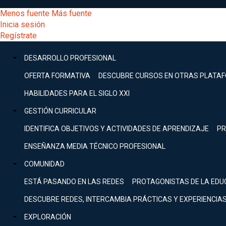
Pasar
[Educarchile
Menos fuente
Más fuente
al
Buscar
Inicia sesión
contenido
Menú
Regístrate
DESARROLLO
principal
-
PROFESIONAL
Menú
DESARROLLO PROFESIONAL
Expand
principal
Escritorio]
GESTIÓN
OFERTA FORMATIVA
DESCUBRE CURSOS EN OTRAS PLATA
CURRICULAR
principal
HABILIDADES PARA EL SIGLO XXI
Expand
Menú
GESTIÓN CURRICULAR
COMUNIDAD
Expand
IDENTIFICA OBJETIVOS Y ACTIVIDADES DE APRENDIZAJE
PR
entrar
EXPLORACIÓN
ENSEÑANZA MEDIA TÉCNICO PROFESIONAL
Expand
a
COMUNIDAD
[Educarchile
Inicia
sesión
ESTÁ PASANDO EN LAS REDES
PROTAGONISTAS DE LA EDU
Regístrate
mi
-
DESCUBRE REDES, INTERCAMBIA PRÁCTICAS Y EXPERIENCIA
EXPLORACIÓN