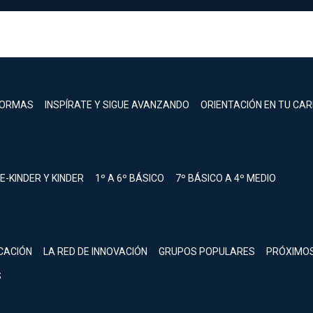
FORMAS
INSPÍRATE Y SIGUE AVANZANDO
ORIENTACIÓN EN TU CA
E-KINDER Y KINDER
1º A 6º BÁSICO
7º BÁSICO A 4º MEDIO
registrarte.
CACIÓN
LA RED DE INNOVACIÓN
GRUPOS POPULARES
PRÓXIMO
Inicia sesión.
S