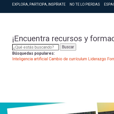
cuenta
Mobile]
EXPLORA, PARTICIPA, INSPÍRATE
NO TE LO PIERDAS
ESPA
Menú
entrar
¡Encuentra recursos y formac
a
Buscar
Búsquedas populares:
Inteligencia artificial
Cambio de currículum
Liderazgo
For
mi
cuenta