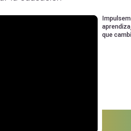
Impulsemo
aprendizaj
que cambia