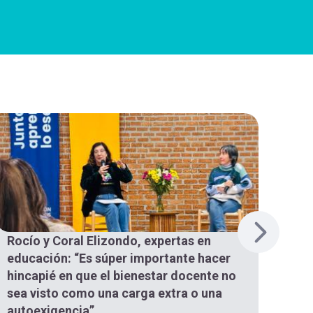
Rocío y Coral Elizondo, expertas en
Raf
educación: “Es súper importante hacer
SM:
hincapié en que el bienestar docente no
un a
sea visto como una carga extra o una
expe
autoexigencia”
con