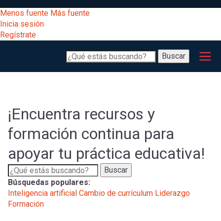
Pasar
[Educarchile
Menos fuente
Más fuente
al
Buscar
Inicia sesión
contenido
Regístrate
principal
Menú
Desarrollo
-
Buscar
profesional
principal
Escritorio]
Expand
Gestión
curricular
Menú
¡Encuentra recursos y
Expand
Comunidad
formación continua para
entrar
registrarte.
Expand
apoyar tu práctica educativa!
Inicia sesión.
Exploración
a
Expand
Buscar
Búsquedas populares:
[Educarchile
Inicia
mi
Inteligencia artificial
Cambio de currículum
Liderazgo
sesión
Formación
Regístrate