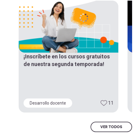
¡Inscríbete en los cursos gratuitos
¡
de nuestra segunda temporada!
“
d
E
11
Desarrollo docente
VER TODOS