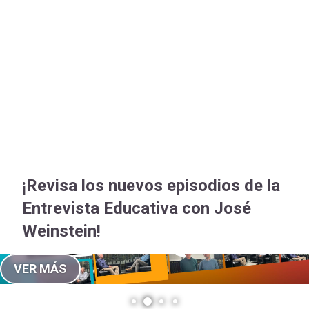
-
cuenta
Mobile]
Menú
entrar
a
¡Revisa los nuevos episodios de la
mi
Entrevista Educativa con José
Weinstein!
cuenta
VER MÁS